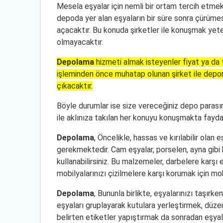
Mesela eşyalar için nemli bir ortam tercih etmek
depoda yer alan eşyaların bir süre sonra çürüme
açacaktır. Bu konuda şirketler ile konuşmak yete
olmayacaktır.
Depolama
hizmeti almak isteyenler fiyat ya da
işleminden önce muhatap olunan şirket ile deponun
çıkacaktır.
Böyle durumlar ise size vereceğiniz depo parası
ile aklınıza takılan her konuyu konuşmakta fayda 
Depolama
, Öncelikle, hassas ve kırılabilir ola
gerekmektedir. Cam eşyalar, porselen, ayna gibi k
kullanabilirsiniz. Bu malzemeler, darbelere karşı
mobilyalarınızı çizilmelere karşı korumak için mo
Depolama
, Bununla birlikte, eşyalarınızı taşırk
eşyaları gruplayarak kutulara yerleştirmek, düzen
belirten etiketler yapıştırmak da sonradan eşyala