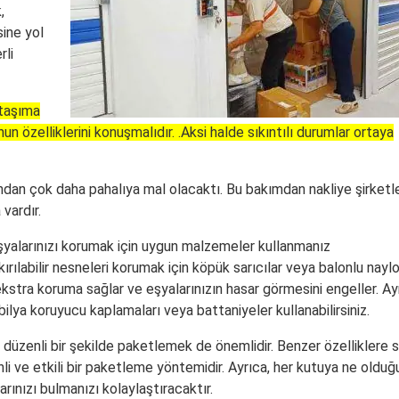
,
sine yol
rli
 taşıma
 özelliklerini konuşmalıdır. .Aksi halde sıkıntılı durumlar ortaya
ndan çok daha pahalıya mal olacaktı. Bu bakımdan nakliye şirketle
vardır.
n eşyalarınızı korumak için uygun malzemeler kullanmanız
ırılabilir nesneleri korumak için köpük sarıcılar veya balonlu nayl
 ekstra koruma sağlar ve eşyalarınızın hasar görmesini engeller. Ay
bilya koruyucu kaplamaları veya battaniyeler kullanabilirsiniz.
en düzenli bir şekilde paketlemek de önemlidir. Benzer özelliklere 
li ve etkili bir paketleme yöntemidir. Ayrıca, her kutuya ne olduğ
rınızı bulmanızı kolaylaştıracaktır.