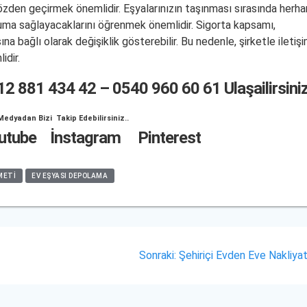
ı gözden geçirmek önemlidir. Eşyalarınızın taşınması sırasında herha
uma sağlayacaklarını öğrenmek önemlidir. Sigorta kapsamı,
a bağlı olarak değişiklik gösterebilir. Bu nedenle, şirketle iletiş
idir.
12 881 434 42
–
0540 960 60 61
Ulaşailirsini
Medyadan Bizi Takip Edebilirsiniz..
utube
İnstagram
Pinterest
METI
EV EŞYASI DEPOLAMA
Sonraki
Sonraki:
Şehiriçi Evden Eve Nakliya
yazı: