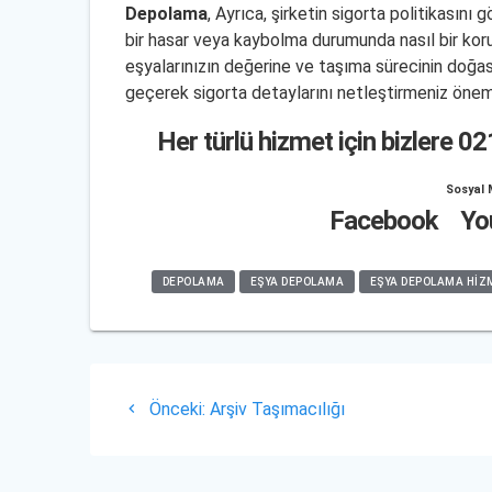
Depolama
, Ayrıca, şirketin sigorta politikasın
bir hasar veya kaybolma durumunda nasıl bir kor
eşyalarınızın değerine ve taşıma sürecinin doğasın
geçerek sigorta detaylarını netleştirmeniz öneml
Her türlü hizmet için bizlere
02
Sosyal 
Facebook
Yo
DEPOLAMA
EŞYA DEPOLAMA
EŞYA DEPOLAMA HIZ
Yazı
Önceki
Önceki:
Arşiv Taşımacılığı
gezinmesi
yazı: