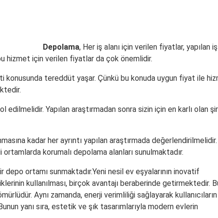
Depolama
, Her iş alanı için verilen fiyatlar, yapılan iş
u hizmet için verilen fiyatlar da çok önemlidir.
meti konusunda tereddüt yaşar. Çünkü bu konuda uygun fiyat ile hi
ktedir.
rol edilmelidir. Yapılan araştırmadan sonra sizin için en karlı olan şi
asına kadar her ayrıntı yapılan araştırmada değerlendirilmelidir.
i ortamlarda korumalı depolama alanları sunulmaktadır.
 bir depo ortamı sunmaktadır.Yeni nesil ev eşyalarının inovatif
klerinin kullanılması, birçok avantajı beraberinde getirmektedir. B
 ömürlüdür. Aynı zamanda, enerji verimliliği sağlayarak kullanıcıların
 Bunun yanı sıra, estetik ve şık tasarımlarıyla modern evlerin