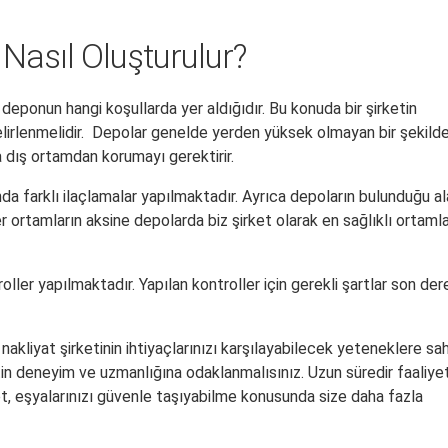
Nasıl Oluşturulur?
 deponun hangi koşullarda yer aldığıdır. Bu konuda bir şirketin
belirlenmelidir. Depolar genelde yerden yüksek olmayan bir şekild
 dış ortamdan korumayı gerektirir.
farklı ilaçlamalar yapılmaktadır. Ayrıca depoların bulunduğu al
ğer ortamların aksine depolarda biz şirket olarak en sağlıklı ortamla
oller yapılmaktadır. Yapılan kontroller için gerekli şartlar son de
 nakliyat şirketinin ihtiyaçlarınızı karşılayabilecek yeteneklere sa
etin deneyim ve uzmanlığına odaklanmalısınız. Uzun süredir faaliye
rket, eşyalarınızı güvenle taşıyabilme konusunda size daha fazla